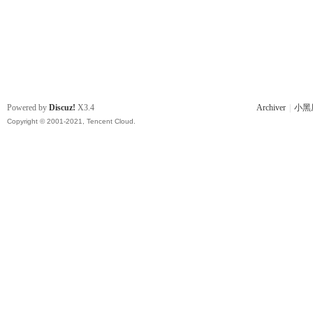
Powered by
Discuz!
X3.4
Archiver
|
小黑
Copyright © 2001-2021, Tencent Cloud.