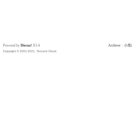
Powered by
Discuz!
X3.4
Archiver
|
小黑
Copyright © 2001-2021, Tencent Cloud.