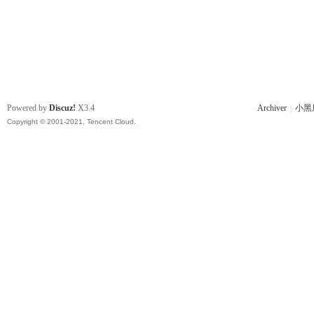
Powered by
Discuz!
X3.4
Archiver
|
小黑
Copyright © 2001-2021, Tencent Cloud.