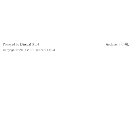
Powered by
Discuz!
X3.4
Archiver
|
小黑
Copyright © 2001-2021, Tencent Cloud.