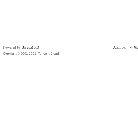
Powered by
Discuz!
X3.4
Archiver
|
小黑
Copyright © 2001-2021, Tencent Cloud.