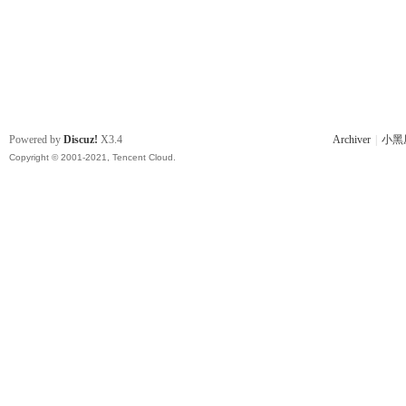
Powered by
Discuz!
X3.4
Archiver
|
小黑
Copyright © 2001-2021, Tencent Cloud.