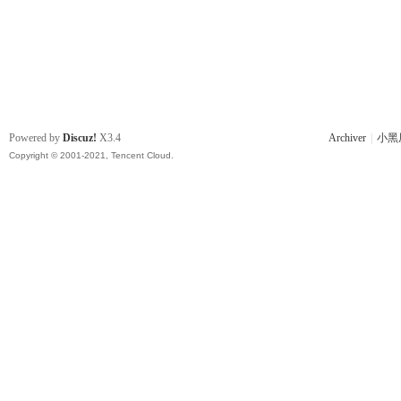
Powered by
Discuz!
X3.4
Archiver
|
小黑
Copyright © 2001-2021, Tencent Cloud.