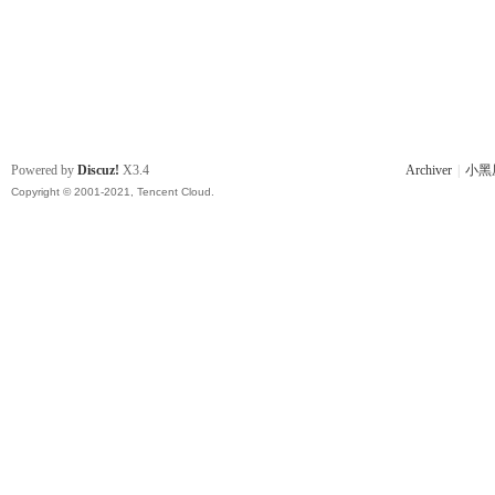
Powered by
Discuz!
X3.4
Archiver
|
小黑
Copyright © 2001-2021, Tencent Cloud.