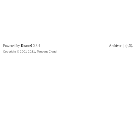
Powered by
Discuz!
X3.4
Archiver
|
小黑
Copyright © 2001-2021, Tencent Cloud.