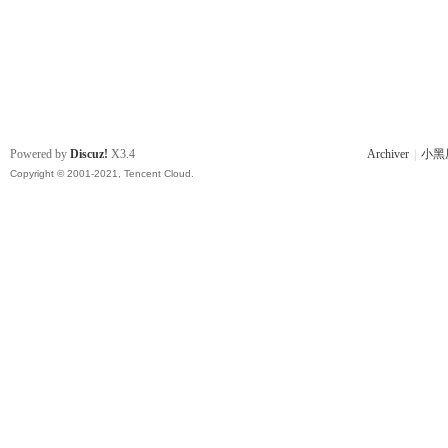
Powered by
Discuz!
X3.4
Archiver
|
小黑
Copyright © 2001-2021, Tencent Cloud.