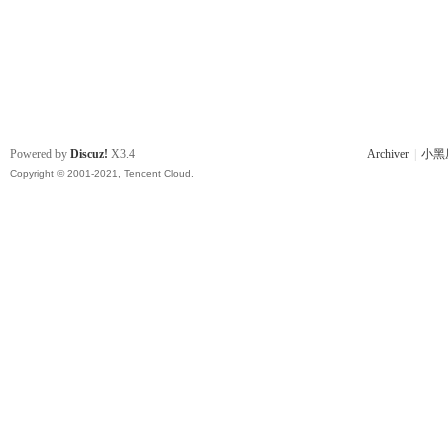
Powered by
Discuz!
X3.4
Archiver
|
小黑
Copyright © 2001-2021, Tencent Cloud.