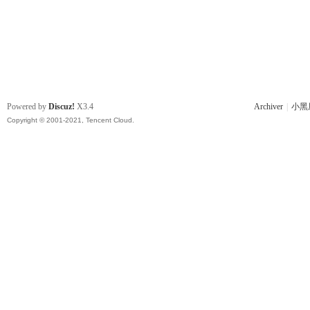
Powered by
Discuz!
X3.4
Archiver
|
小黑
Copyright © 2001-2021, Tencent Cloud.