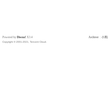
Powered by
Discuz!
X3.4
Archiver
|
小黑
Copyright © 2001-2021, Tencent Cloud.