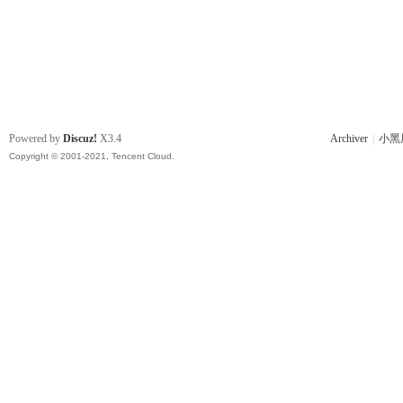
Powered by
Discuz!
X3.4
Archiver
|
小黑
Copyright © 2001-2021, Tencent Cloud.