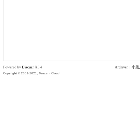
主
Powered by
Discuz!
X3.4
Archiver
|
小黑
Copyright © 2001-2021, Tencent Cloud.
教