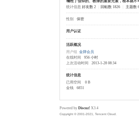
犧牲了信仰的、教律的重要元素，根本就不
统计信息
好友数 2
|
回帖数 1826
|
主题数 6
主
性别
保密
用户认证
活跃概况
用户组
金牌会员
在线时间
956 小时
上次活动时间
2013-1-28 08:34
统计信息
教
已用空间
0 B
金钱
6851
Powered by
Discuz!
X3.4
Copyright © 2001-2021, Tencent Cloud.