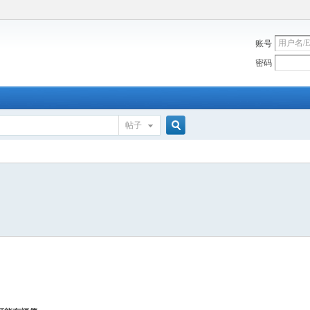
账号
密码
帖子
搜
索