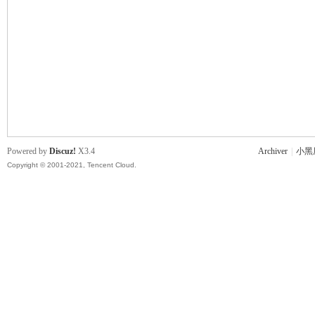
主
Powered by
Discuz!
X3.4
Archiver
|
小黑
Copyright © 2001-2021, Tencent Cloud.
教