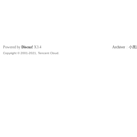
Powered by
Discuz!
X3.4
Archiver
|
小黑
Copyright © 2001-2021, Tencent Cloud.