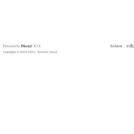
Powered by
Discuz!
X3.4
Archiver
|
小黑
Copyright © 2001-2021, Tencent Cloud.