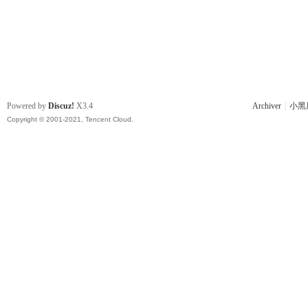
Powered by
Discuz!
X3.4
Archiver
|
小黑
Copyright © 2001-2021, Tencent Cloud.