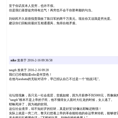
至于你讥笑本人贫穷，也许不假。
但是我们基督徒穷得有志气！再穷也不会干你那卑鄙的勾当。
刘幼民不久前曾指责我收了陈日军的两千万美元。现在你又说我是穷光蛋。
建议你们回帖前最好互相通通风，免得自相矛盾。
nike
发表于 2016-2-16 09:36:58
tangth 发表于 2016-2-16 09:28
我们已经都知道nike是何货色！
在他与arahatta的无耻对话中，早已招认自己不过是一个“统战5毛”。
论坛怪现象，吾只见一社会底层，贫贱如猪，因为月薪挣不到5000元，而像
“tangth”根本不是上帝的子民，他不懂得女人面对大红龙的时候，女人逃了。
耶稣死掉了，因为祂的软弱。
这位社会渣滓，却不知好歹的狂吠，真是好笑!好像比耶稣还刚强！
实际上就是一穷二代，整天幻想着上帝的革命能给他的命运带来转机，能够使
老夫想起红楼梦中话：“下贱的玩意，别做你娘的春梦！”