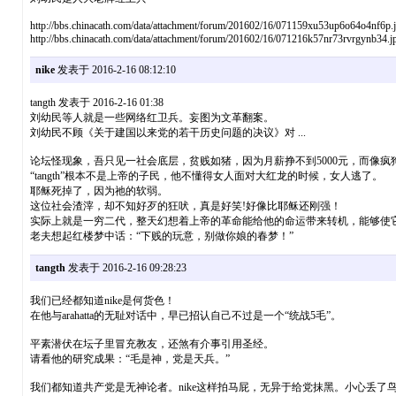
http://bbs.chinacath.com/data/attachment/forum/201602/16/071159xu53up6o64o4nf6p.
http://bbs.chinacath.com/data/attachment/forum/201602/16/071216k57nr73rvrgynb34.j
nike
发表于 2016-2-16 08:12:10
tangth 发表于 2016-2-16 01:38
刘幼民等人就是一些网络红卫兵。妄图为文革翻案。
刘幼民不顾《关于建国以来党的若干历史问题的决议》对 ...
论坛怪现象，吾只见一社会底层，贫贱如猪，因为月薪挣不到5000元，而像
“tangth”根本不是上帝的子民，他不懂得女人面对大红龙的时候，女人逃了。
耶稣死掉了，因为祂的软弱。
这位社会渣滓，却不知好歹的狂吠，真是好笑!好像比耶稣还刚强！
实际上就是一穷二代，整天幻想着上帝的革命能给他的命运带来转机，能够使
老夫想起红楼梦中话：“下贱的玩意，别做你娘的春梦！”
tangth
发表于 2016-2-16 09:28:23
我们已经都知道nike是何货色！
在他与arahatta的无耻对话中，早已招认自己不过是一个“统战5毛”。
平素潜伏在坛子里冒充教友，还煞有介事引用圣经。
请看他的研究成果：“毛是神，党是天兵。”
我们都知道共产党是无神论者。nike这样拍马屁，无异于给党抹黑。小心丢了