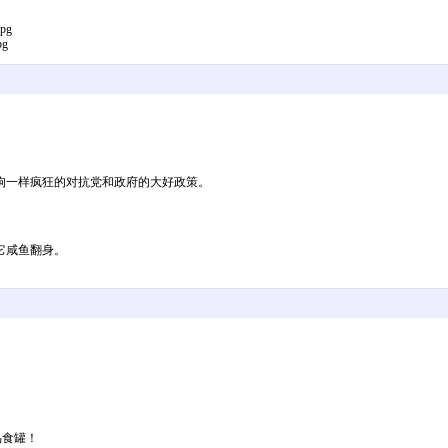
jpg
pg
疯狗一样疯狂的对抗党和政府的大好政策。
它咸鱼翻身。
鸟食罐！