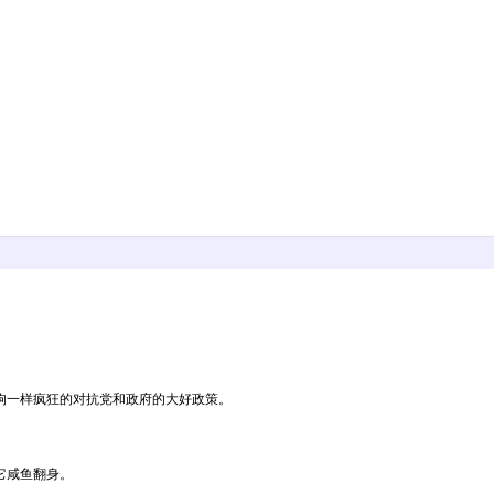
疯狗一样疯狂的对抗党和政府的大好政策。
它咸鱼翻身。